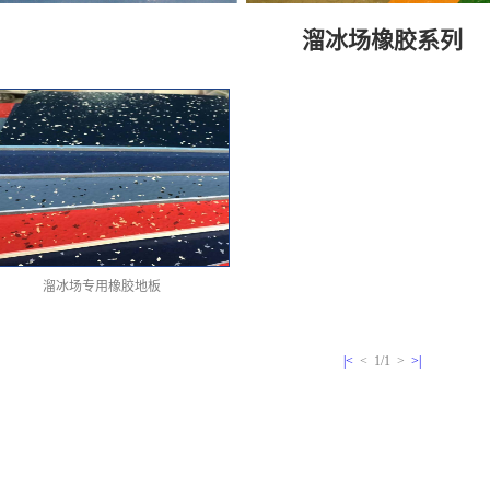
溜冰场橡胶系列
溜冰场专用橡胶地板
|<
< 1/1 >
>|