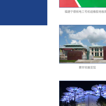
福建宁德核电三号机组橡胶地板
赛罕坝展览馆