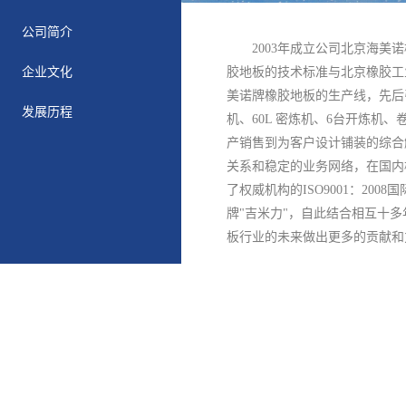
公司简介
2003年成立公司北京海美诺
企业文化
胶地板的技术标准与北京橡胶工
美诺牌橡胶地板的生产线，先后引
发展历程
机、60L 密炼机、6台开炼
产销售到为客户设计铺装的综合
关系和稳定的业务网络，在国内
了权威机构的ISO9001：20
牌"吉米力"，自此结合相互十
板行业的未来做出更多的贡献和